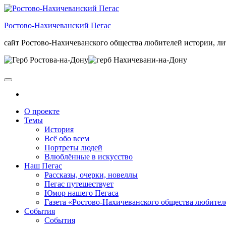
Skip
to
Ростово-Нахичеванский Пегас
the
content
сайт Ростово-Нахичеванского общества любителей истории, ли
О проекте
Темы
История
Всё обо всем
Портреты людей
Влюблённые в искусство
Наш Пегас
Рассказы, очерки, новеллы
Пегас путешествует
Юмор нашего Пегаса
Газета «Ростово-Нахичеванского общества любител
События
События