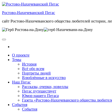
Skip
to
Ростово-Нахичеванский Пегас
the
content
сайт Ростово-Нахичеванского общества любителей истории, ли
О проекте
Темы
История
Всё обо всем
Портреты людей
Влюблённые в искусство
Наш Пегас
Рассказы, очерки, новеллы
Пегас путешествует
Юмор нашего Пегаса
Газета «Ростово-Нахичеванского общества любител
События
События