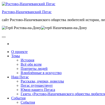
Skip
to
Ростово-Нахичеванский Пегас
the
content
сайт Ростово-Нахичеванского общества любителей истории, ли
О проекте
Темы
История
Всё обо всем
Портреты людей
Влюблённые в искусство
Наш Пегас
Рассказы, очерки, новеллы
Пегас путешествует
Юмор нашего Пегаса
Газета «Ростово-Нахичеванского общества любител
События
События