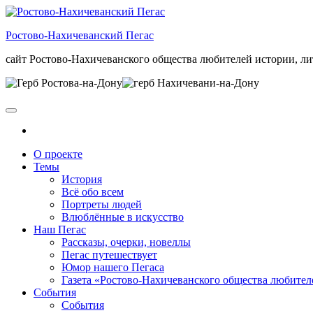
Skip
to
Ростово-Нахичеванский Пегас
the
content
сайт Ростово-Нахичеванского общества любителей истории, ли
О проекте
Темы
История
Всё обо всем
Портреты людей
Влюблённые в искусство
Наш Пегас
Рассказы, очерки, новеллы
Пегас путешествует
Юмор нашего Пегаса
Газета «Ростово-Нахичеванского общества любител
События
События