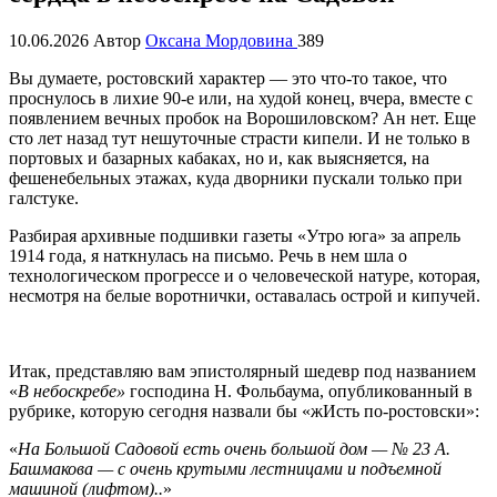
10.06.2026
Автор
Оксана Мордовина
389
Вы думаете, ростовский характер — это что-то такое, что
проснулось в лихие 90-е или, на худой конец, вчера, вместе с
появлением вечных пробок на Ворошиловском? Ан нет. Еще
сто лет назад тут нешуточные страсти кипели. И не только в
портовых и базарных кабаках, но и, как выясняется, на
фешенебельных этажах, куда дворники пускали только при
галстуке.
Разбирая архивные подшивки газеты «Утро юга» за апрель
1914 года, я наткнулась на письмо. Речь в нем шла о
технологическом прогрессе и о человеческой натуре, которая,
несмотря на белые воротнички, оставалась острой и кипучей.
Итак, представляю вам эпистолярный шедевр под названием
«
В небоскребе»
господина Н. Фольбаума, опубликованный в
рубрике, которую сегодня назвали бы «жИсть по-ростовски»:
«
На Большой Садовой есть очень большой дом — № 23 А.
Башмакова — с очень крутыми лестницами и подъемной
машиной (лифтом)..
»