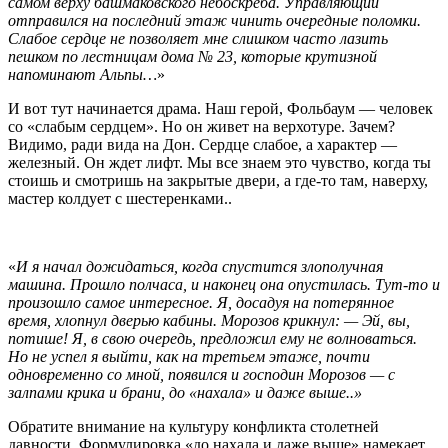
самом верху башмаковского небоскрёба. Управляющий
отправился на последний этаж чинить очередные поломки.
Слабое сердце не позволяет мне слишком часто лазить
пешком по лестницам дома № 23, которые крутизной
напоминают Альпы…
»
И вот тут начинается драма. Наш герой, Фольбаум — человек
со «слабым сердцем». Но он живет на верхотуре. Зачем?
Видимо, ради вида на Дон. Сердце слабое, а характер —
железный. Он ждет лифт. Мы все знаем это чувство, когда ты
стоишь и смотришь на закрытые двери, а где-то там, наверху,
мастер колдует с шестеренками..
«
И я начал дожидаться, когда спустится злополучная
машина. Прошло полчаса, и наконец она опустилась. Тут-то и
произошло самое интересное. Я, досадуя на потерянное
время, хлопнул дверью кабины. Морозов крикнул: — Эй, вы,
потише! Я, в свою очередь, предложил ему не волноваться.
Но не успел я выйти, как на третьем этаже, почти
одновременно со мной, появился и господин Морозов — с
залпами крика и брани, до «нахала» и даже выше..»
Обратите внимание на культуру конфликта столетней
давности. Формулировка «до нахала и даже выше» намекает,