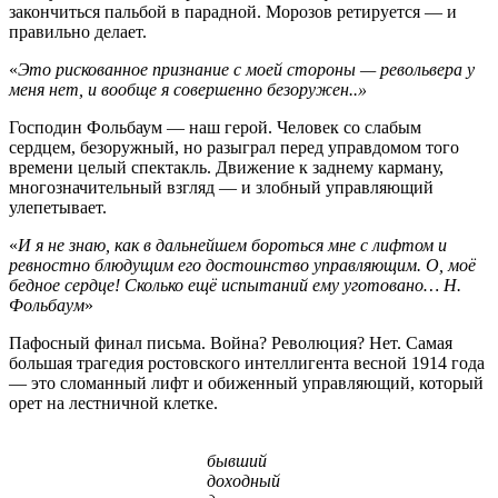
закончиться пальбой в парадной. Морозов ретируется — и
правильно делает.
«
Это рискованное признание с моей стороны — револьвера у
меня нет, и вообще я совершенно безоружен..»
Господин Фольбаум — наш герой. Человек со слабым
сердцем, безоружный, но разыграл перед управдомом того
времени целый спектакль. Движение к заднему карману,
многозначительный взгляд — и злобный управляющий
улепетывает.
«
И я не знаю, как в дальнейшем бороться мне с лифтом и
ревностно блюдущим его достоинство управляющим. О, моё
бедное сердце! Сколько ещё испытаний ему уготовано… Н.
Фольбаум
»
Пафосный финал письма. Война? Революция? Нет. Самая
большая трагедия ростовского интеллигента весной 1914 года
— это сломанный лифт и обиженный управляющий, который
орет на лестничной клетке.
бывший
доходный