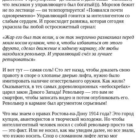
что лексикон у управляющего был богатый))). Морозов бежит
не по лестнице — он телепортируется! «Появился почти
одновременно» Управляющий гонится за интеллигентом со
слабым сердцем. И происходит развязка, которая сегодня
украсила бы любой остросюжетный сериал:
«Жар его был так велик, и он так энергично размахивал перед
моим носом кулаком, что я, чтобы избавиться от этого
фрукта, сделал движение к заднему карману, где якобы
находился револьвер. И управляющий счёл за лучшее
ретироваться»
И вот тут — самая соль! Сто лет назад, чтобы доказать свою
правоту в споре о хлопанье дверью лифта, нужно было
имитировать наличие огнестрельного оружия. Как жили?
Оказывается, в тех самых дореволюционных «небоскребах»
царил закон Дикого Запада! Револьвер — это вам не
смартфон, чтобы записать видео и потом опубликовать его.
Револьвер в кармане был аргументом серьезным!
Что мы знаем о нравах Ростова-на-Дону 1914 года? Это город
купцов, авантюристов и творческой молодежи. Но чтобы
интеллигентный человек носил с собой револьвер просто так
— это факт. Или не носил, как мы увидим далее, но все знали,
что нужно носить. Спор о сломанном лифте легко мог