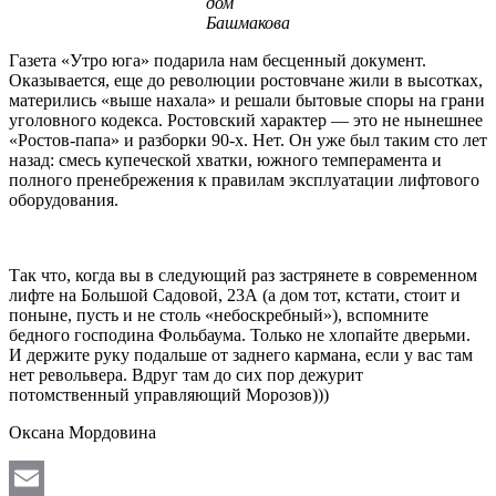
дом
Башмакова
Газета «Утро юга» подарила нам бесценный документ.
Оказывается, еще до революции ростовчане жили в высотках,
матерились «выше нахала» и решали бытовые споры на грани
уголовного кодекса. Ростовский характер — это не нынешнее
«Ростов-папа» и разборки 90-х. Нет. Он уже был таким сто лет
назад: смесь купеческой хватки, южного темперамента и
полного пренебрежения к правилам эксплуатации лифтового
оборудования.
Так что, когда вы в следующий раз застрянете в современном
лифте на Большой Садовой, 23А (а дом тот, кстати, стоит и
поныне, пусть и не столь «небоскребный»), вспомните
бедного господина Фольбаума. Только не хлопайте дверьми.
И держите руку подальше от заднего кармана, если у вас там
нет револьвера. Вдруг там до сих пор дежурит
потомственный управляющий Морозов)))
Оксана Мордовина