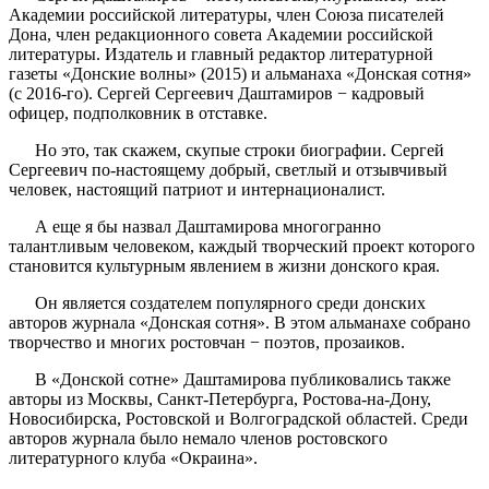
Академии российской литературы, член Союза писателей
Дона, член редакционного совета Академии российской
литературы. Издатель и главный редактор литературной
газеты «Донские волны» (2015) и альманаха «Донская сотня»
(с 2016-го). Сергей Сергеевич Даштамиров − кадровый
офицер, подполковник в отставке.
Но это, так скажем, скупые строки биографии. Сергей
Сергеевич по-настоящему добрый, светлый и отзывчивый
человек, настоящий патриот и интернационалист.
А еще я бы назвал Даштамирова многогранно
талантливым человеком, каждый творческий проект которого
становится культурным явлением в жизни донского края.
Он является создателем популярного среди донских
авторов журнала «Донская сотня». В этом альманахе собрано
творчество и многих ростовчан − поэтов, прозаиков.
В «Донской сотне» Даштамирова публиковались также
авторы из Москвы, Санкт-Петербурга, Ростова-на-Дону,
Новосибирска, Ростовской и Волгоградской областей. Среди
авторов журнала было немало членов ростовского
литературного клуба «Окраина».