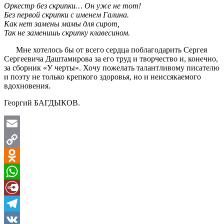
Оркестр без скрипки… Он уже не тот!
Без первой скрипки с именем Галина.
Как нет замены мамы для сирот,
Так не заменишь скрипку клавесином.
Мне хотелось бы от всего сердца поблагодарить Сергея
Сергеевича Даштамирова за его труд и творчество и, конечно,
за сборник «У черты». Хочу пожелать талантливому писателю
и поэту не только крепкого здоровья, но и неиссякаемого
вдохновения.
Георгий БАГДЫКОВ.
Email
Copy
Link
Odnoklassniki
WhatsApp
Diary.Ru
Telegram