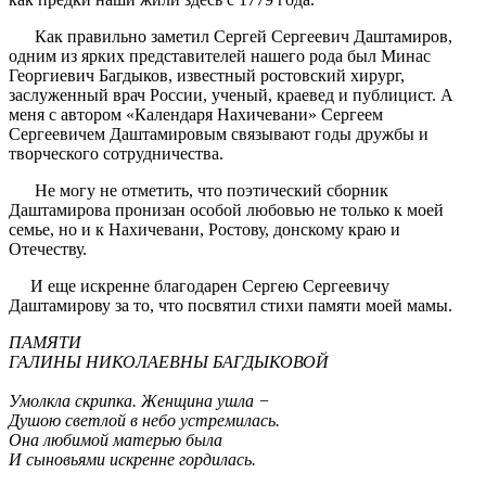
Как правильно заметил Сергей Сергеевич Даштамиров,
одним из ярких представителей нашего рода был Минас
Георгиевич Багдыков, известный ростовский хирург,
заслуженный врач России, ученый, краевед и публицист. А
меня с автором «Календаря Нахичевани» Сергеем
Сергеевичем Даштамировым связывают годы дружбы и
творческого сотрудничества.
Не могу не отметить, что поэтический сборник
Даштамирова пронизан особой любовью не только к моей
семье, но и к Нахичевани, Ростову, донскому краю и
Отечеству.
И еще искренне благодарен Сергею Сергеевичу
Даштамирову за то, что посвятил стихи памяти моей мамы.
ПАМЯТИ
ГАЛИНЫ НИКОЛАЕВНЫ БАГДЫКОВОЙ
Умолкла скрипка. Женщина ушла −
Душою светлой в небо устремилась.
Она любимой матерью была
И сыновьями искренне гордилась.