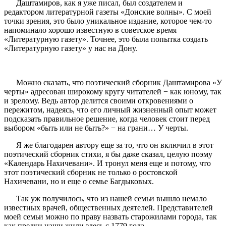
Даштамиров, как я уже писал, был создателем и
редактором литературной газеты «Донские волны». С моей
точки зрения, это было уникальное издание, которое чем-то
напоминало хорошо известную в советское время
«Литературную газету». Точнее, это была попытка создать
«Литературную газету» у нас на Дону.
Можно сказать, что поэтический сборник Даштамирова «У
черты» адресован широкому кругу читателей − как юному, так
и зрелому. Ведь автор делится своими откровениями о
пережитом, надеясь, что его личный жизненный опыт может
подсказать правильное решение, когда человек стоит перед
выбором «быть или не быть?» − на грани… У черты.
Я же благодарен автору еще за то, что он включил в этот
поэтический сборник стихи, я бы даже сказал, целую поэму
«Календарь Нахичевани». И тронул меня еще и потому, что
этот поэтический сборник не только о ростовской
Нахичевани, но и еще о семье Багдыковых.
Так уж получилось, что из нашей семьи вышло немало
известных врачей, общественных деятелей. Представителей
моей семьи можно по праву назвать старожилами города, так
как предки наши жили здесь с 1779 года.