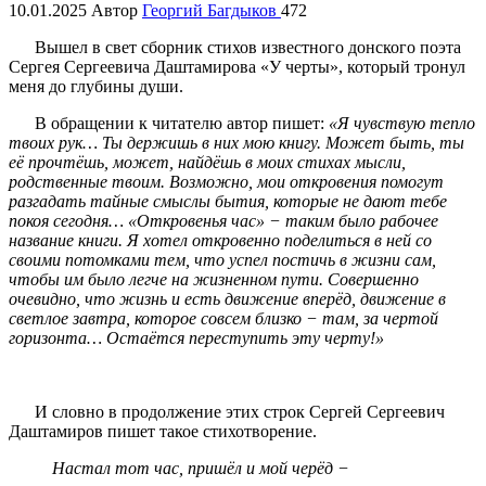
10.01.2025
Автор
Георгий Багдыков
472
Вышел в свет сборник стихов известного донского поэта
Сергея Сергеевича Даштамирова «У черты», который тронул
меня до глубины души.
В обращении к читателю автор пишет:
«Я чувствую тепло
твоих рук… Ты держишь в них мою книгу. Может быть, ты
её прочтёшь, может, найдёшь в моих стихах мысли,
родственные твоим. Возможно, мои откровения помогут
разгадать тайные смыслы бытия, которые не дают тебе
покоя сегодня… «Откровенья час» − таким было рабочее
название книги. Я хотел откровенно поделиться в ней со
своими потомками тем, что успел постичь в жизни сам,
чтобы им было легче на жизненном пути. Совершенно
очевидно, что жизнь и есть движение вперёд, движение в
светлое завтра, которое совсем близко − там, за чертой
горизонта… Остаётся переступить эту черту!»
И словно в продолжение этих строк Сергей Сергеевич
Даштамиров пишет такое стихотворение.
Настал тот час, пришёл и мой черёд −