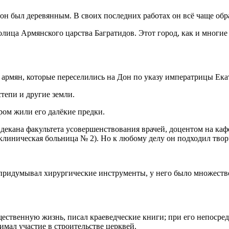
он был деревянным. В своих последних работах он всё чаще обр
ица Армянского царства Багратидов. Этот город, как и многие
рмян, которые переселились на Дон по указу императрицы Екат
тепи и другие земли.
ром жили его далёкие предки.
екана факультета усовершенствования врачей, доцентом на кафе
линическая больница № 2). Но к любому делу он подходил твор
 придумывал хирургические инструменты, у него было множест
ественную жизнь, писал краеведческие книги; при его непосред
мал участие в строительстве церквей.