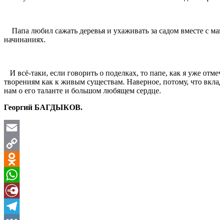
Папа любил сажать деревья и ухаживать за садом вместе с мам
начинаниях.
И всё-таки, если говорить о поделках, то папе, как я уже отме
творениям как к живым существам. Наверное, потому, что вклад
нам о его таланте и большом любящем сердце.
Георгий БАГДЫКОВ.
Email
Copy
Link
Odnoklassniki
WhatsApp
Diary.Ru