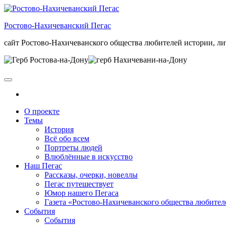
Skip
to
Ростово-Нахичеванский Пегас
the
content
сайт Ростово-Нахичеванского общества любителей истории, ли
О проекте
Темы
История
Всё обо всем
Портреты людей
Влюблённые в искусство
Наш Пегас
Рассказы, очерки, новеллы
Пегас путешествует
Юмор нашего Пегаса
Газета «Ростово-Нахичеванского общества любител
События
События