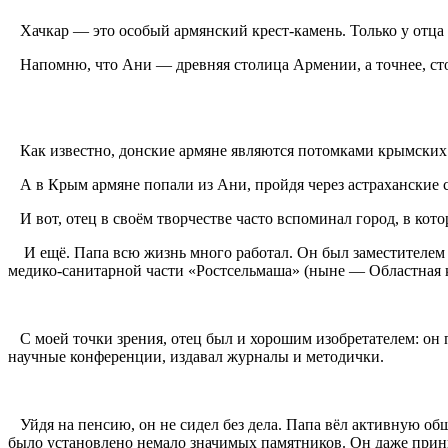
Хачкар — это особый армянский крест-камень. Только у отца 
Напомню, что Ани — древняя столица Армении, а точнее, стол
Как известно, донские армяне являются потомками крымских а
А в Крым армяне попали из Ани, пройдя через астраханские с
И вот, отец в своём творчестве часто вспоминал город, в кото
И ещё. Папа всю жизнь много работал. Он был заместителем д
медико-санитарной части «Ростсельмаша» (ныне — Областная к
С моей точки зрения, отец был и хорошим изобретателем: он
научные конференции, издавал журналы и методички.
Уйдя на пенсию, он не сидел без дела. Папа вёл активную общ
было установлено немало значимых памятников. Он даже прини