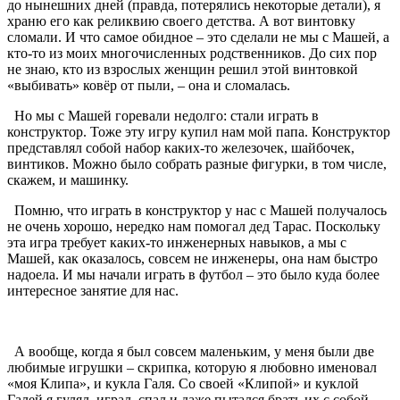
до нынешних дней (правда, потерялись некоторые детали), я
храню его как реликвию своего детства. А вот винтовку
сломали. И что самое обидное – это сделали не мы с Машей, а
кто-то из моих многочисленных родственников. До сих пор
не знаю, кто из взрослых женщин решил этой винтовкой
«выбивать» ковёр от пыли, – она и сломалась.
Но мы с Машей горевали недолго: стали играть в
конструктор. Тоже эту игру купил нам мой папа. Конструктор
представлял собой набор каких-то железочек, шайбочек,
винтиков. Можно было собрать разные фигурки, в том числе,
скажем, и машинку.
Помню, что играть в конструктор у нас с Машей получалось
не очень хорошо, нередко нам помогал дед Тарас. Поскольку
эта игра требует каких-то инженерных навыков, а мы с
Машей, как оказалось, совсем не инженеры, она нам быстро
надоела. И мы начали играть в футбол – это было куда более
интересное занятие для нас.
А вообще, когда я был совсем маленьким, у меня были две
любимые игрушки – скрипка, которую я любовно именовал
«моя Клипа», и кукла Галя. Со своей «Клипой» и куклой
Галей я гулял, играл, спал и даже пытался брать их с собой,