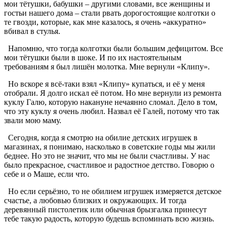
мои тётушки, бабушки – другими словами, все женщины и
гостьи нашего дома – стали рвать дорогостоящие колготки о
те гвозди, которые, как мне казалось, я очень «аккуратно»
вбивал в стулья.
Напомню, что тогда колготки были большим дефицитом. Все
мои тётушки были в шоке. И по их настоятельным
требованиям я был лишён молотка. Мне вернули «Клипу».
Но вскоре я всё-таки взял «Клипу» купаться, и её у меня
отобрали. Я долго искал её потом. Но мне вернули из ремонта
куклу Галю, которую накануне нечаянно сломал. Дело в том,
что эту куклу я очень любил. Назвал её Галей, потому что так
звали мою маму.
Сегодня, когда я смотрю на обилие детских игрушек в
магазинах, я понимаю, насколько в советские годы мы жили
беднее. Но это не значит, что мы не были счастливы. У нас
было прекрасное, счастливое и радостное детство. Говорю о
себе и о Маше, если что.
Но если серьёзно, то не обилием игрушек измеряется детское
счастье, а любовью близких и окружающих. И тогда
деревянный пистолетик или обычная брызгалка принесут
тебе такую радость, которую будешь вспоминать всю жизнь.