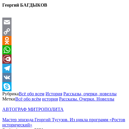
Георгий БАГДЫКОВ
Email
Copy
Link
Odnoklassniki
WhatsApp
Diary.Ru
Telegram
VK
Рубрика
Всё обо всем
История
Рассказы, очерки, новеллы
Skype
Метки
Всё обо всём
история
Рассказы. Очерки. Новеллы
АВТОГРАФ МИТРОПОЛИТА
Мастер эпизода Георгий Тусузов. Из цикла программ «Ростов
исторический»