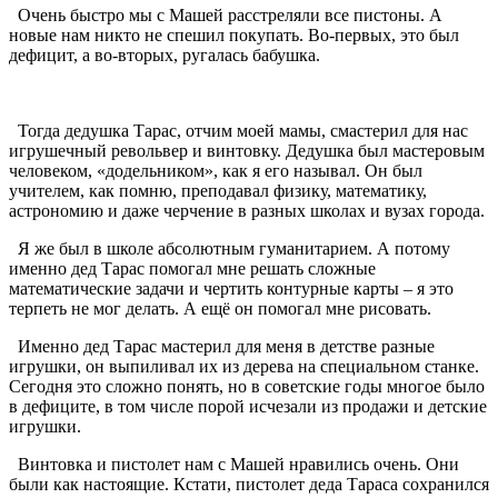
Очень быстро мы с Машей расстреляли все пистоны. А
новые нам никто не спешил покупать. Во-первых, это был
дефицит, а во-вторых, ругалась бабушка.
Тогда дедушка Тарас, отчим моей мамы, смастерил для нас
игрушечный револьвер и винтовку. Дедушка был мастеровым
человеком, «додельником», как я его называл. Он был
учителем, как помню, преподавал физику, математику,
астрономию и даже черчение в разных школах и вузах города.
Я же был в школе абсолютным гуманитарием. А потому
именно дед Тарас помогал мне решать сложные
математические задачи и чертить контурные карты – я это
терпеть не мог делать. А ещё он помогал мне рисовать.
Именно дед Тарас мастерил для меня в детстве разные
игрушки, он выпиливал их из дерева на специальном станке.
Сегодня это сложно понять, но в советские годы многое было
в дефиците, в том числе порой исчезали из продажи и детские
игрушки.
Винтовка и пистолет нам с Машей нравились очень. Они
были как настоящие. Кстати, пистолет деда Тараса сохранился