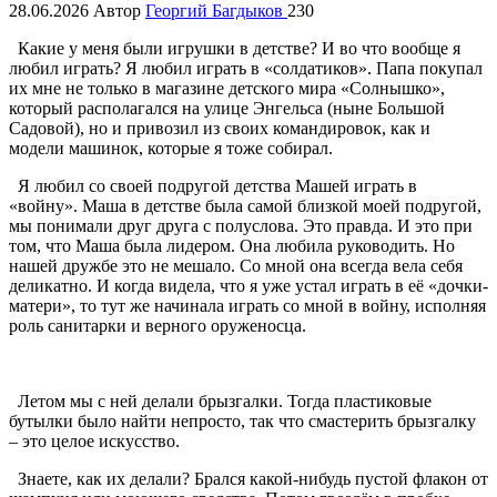
28.06.2026
Автор
Георгий Багдыков
230
Какие у меня были игрушки в детстве? И во что вообще я
любил играть? Я любил играть в «солдатиков». Папа покупал
их мне не только в магазине детского мира «Солнышко»,
который располагался на улице Энгельса (ныне Большой
Садовой), но и привозил из своих командировок, как и
модели машинок, которые я тоже собирал.
Я любил со своей подругой детства Машей играть в
«войну». Маша в детстве была самой близкой моей подругой,
мы понимали друг друга с полуслова. Это правда. И это при
том, что Маша была лидером. Она любила руководить. Но
нашей дружбе это не мешало. Со мной она всегда вела себя
деликатно. И когда видела, что я уже устал играть в её «дочки-
матери», то тут же начинала играть со мной в войну, исполняя
роль санитарки и верного оруженосца.
Летом мы с ней делали брызгалки. Тогда пластиковые
бутылки было найти непросто, так что смастерить брызгалку
– это целое искусство.
Знаете, как их делали? Брался какой-нибудь пустой флакон от