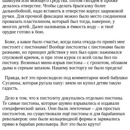
шампуня или моющего средства. Потом гвоздём в пробке
делалось отверстие. Чтобы сделать брызгалку более
дальнобойной, надо вставить в отверстие корпус шариковой
ручки. Для прочной фиксации можно было место соединения
промазать пластилином, который был тогда, наверное, у
многих детей. Далее наливаешь в ёмкость воду – и твоё
орудие готово к бою.
Боже, а какое было счастье, когда папа откуда-то привёз мне
пистолет с пистонами! Вообще пистолеты с пистонами были
разными, но принцип действия у них был один: нажимался
спусковой крючок, и при этом курок со всей силы бил по
пистону. Возникал мини-взрыв пистона – с грохотом, облаком
дыма и серным запахом. Нашему восторгу не было предела!
Правда, всё это происходило под комментарии моей бабушки
Сусанны, которая ругала папу: зачем он купил детям такую
гадость.
Дело в том, что к пистолету докупались отдельно пистоны.
Те самые пистоны, которые шумно взрывались и издавали
специфический запах. Они были ленточные – для простых
пистолетов, но существовали ещё пистоны и для барабанных
револьверов: они были кольцевидной формы и заряжались
прямо в барабан револьвера. Вот это было круто!