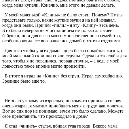
когда меня купали. Конечно, мне этого не давали делать.
У моей маленькой «Клипы» не было струн. Почему? Ну вы
представьте только, какие жуткие звуки я на ней издавал,
когда они были. Причём «пилил» я эту «Клипу» весь день.
Это было невероятным испытанием не только для моей
бабушки, но и для всего моего многочисленного семейства,
особенно когда все возвращались домой и хотели отдохнуть.
Для того чтобы у всех домочадцев была спокойная жизнь, с
моей маленькой скрипки сняли струны. Сделали это ещё и для
того, чтобы я не поранился, порвав струны, – а ведь с моей
ловкостью такое вполне могло произойти.
В итоге я играл на «Клипе» без струн. Играл самозабвенно.
Зрелище было ещё то.
Не знаю уж кому из взрослых, но кому-то пришла в голову
очень «здравая мысль» приобщить меня к труду, дав молоток.
Вот до сих пор не понимаю, зачем это было сделано. Можете
себе представить, что происходило в доме?
Я стал «чинить» стулья, вбивая туда гвозди. Вскоре мама,