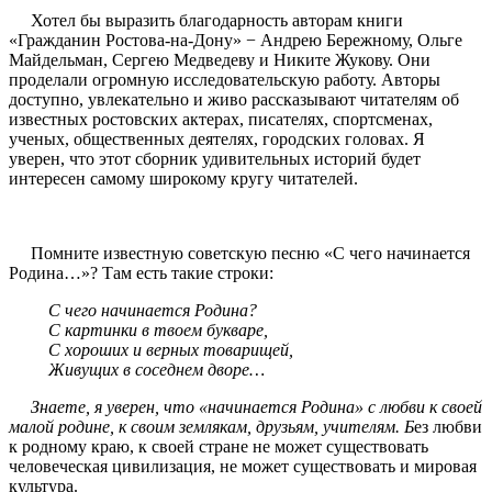
Хотел бы выразить благодарность авторам книги
«Гражданин Ростова-на-Дону» − Андрею Бережному, Ольге
Майдельман, Сергею Медведеву и Никите Жукову. Они
проделали огромную исследовательскую работу. Авторы
доступно, увлекательно и живо рассказывают читателям об
известных ростовских актерах, писателях, спортсменах,
ученых, общественных деятелях, городских головах. Я
уверен, что этот сборник удивительных историй будет
интересен самому широкому кругу читателей.
Помните известную советскую песню «С чего начинается
Родина…»? Там есть такие строки:
С чего начинается Родина?
С картинки в твоем букваре,
С хороших и верных товарищей,
Живущих в соседнем дворе…
Знаете, я уверен, что «начинается Родина» с любви к своей
малой родине, к своим землякам, друзьям, учителям. Б
ез любви
к родному краю, к своей стране не может существовать
человеческая цивилизация, не может существовать и мировая
культура.