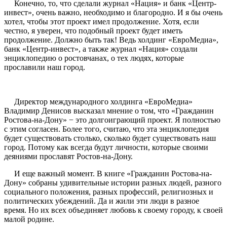
Конечно, то, что сделали журнал «Нация» и банк «Центр-
инвест», очень важно, необходимо и благородно. И я бы очень
хотел, чтобы этот проект имел продолжение. Хотя, если
честно, я уверен, что подобный проект будет иметь
продолжение. Должно быть так! Ведь холдинг «ЕвроМедиа»,
банк «Центр-инвест», а также журнал «Нация» создали
энциклопедию о ростовчанах, о тех людях, которые
прославили наш город.
Директор международного холдинга «ЕвроМедиа»
Владимир Денисов высказал мнение о том, что «Гражданин
Ростова-на-Дону» − это долгоиграющий проект. Я полностью
с этим согласен. Более того, считаю, что эта энциклопедия
будет существовать столько, сколько будет существовать наш
город. Потому как всегда будут личности, которые своими
деяниями прославят Ростов-на-Дону.
И еще важный момент. В книге «Гражданин Ростова-на-
Дону» собраны удивительные истории разных людей, разного
социального положения, разных профессий, религиозных и
политических убеждений. Да и жили эти люди в разное
время. Но их всех объединяет любовь к своему городу, к своей
малой родине.