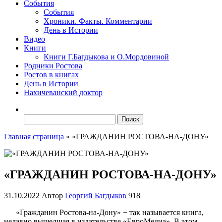
События
События
Хроники. Факты. Комментарии
День в Истории
Видео
Книги
Книги Г.Багдыкова и О.Мордовиной
Родники Ростова
Ростов в книгах
День в Истории
Нахичеванский доктор
Найти:
Главная страница
»
«ГРАЖДАНИН РОСТОВА-НА-ДОНУ»
«ГРАЖДАНИН РОСТОВА-НА-ДОНУ»
31.10.2022
Автор
Георгий Багдыков
918
«Гражданин Ростова-на-Дону» − так называется книга,
недавно вышедшая в издательстве «ЕвроМедиа». В этом