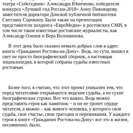
театра «Собеседник» Александра Юниченко, победителя
конкурса «Лучший гид России-2018» Анну Пивоварову,
заместителя директора Донской публичной библиотеки
Светлану Сорокину. Были также на презентации
представители холдинга «ЕвроМедиа» и ростовских СМИ, в
том числе такие известные ростовские журналисты, как
Александр Оленев и Вера Волошинова.
В этот день было сказано немало добрых слов в адрес
книги «Гражданин Ростова-на-Дону». Ведь, по сути, вышел в
свет не просто биографический сборник, а настоящая
энциклопедия, в которой собраны судьбы известных
ростовчан.
Более того, я считаю, что этот проект уникален тем, что
перед читателями открываются людские судьбы, а не сухие
биографические строки. Вот что важно. Ведь можно
представить героя как памятник − и он не тронет сердце
читателя, а можно – как живого человека, у которого своя
судьба, свое счастье, свои трагедии и переживания. У каждого
героя в книге «Гражданин Ростова-на-Дону» все это в жизни,
несомненно, было.