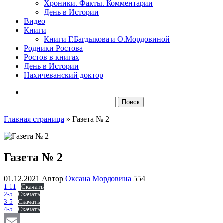
Хроники. Факты. Комментарии
День в Истории
Видео
Книги
Книги Г.Багдыкова и О.Мордовиной
Родники Ростова
Ростов в книгах
День в Истории
Нахичеванский доктор
Найти:
Главная страница
»
Газета № 2
Газета № 2
01.12.2021
Автор
Оксана Мордовина
554
1-11
Скачать
2-5
Скачать
3-5
Скачать
4-5
Скачать