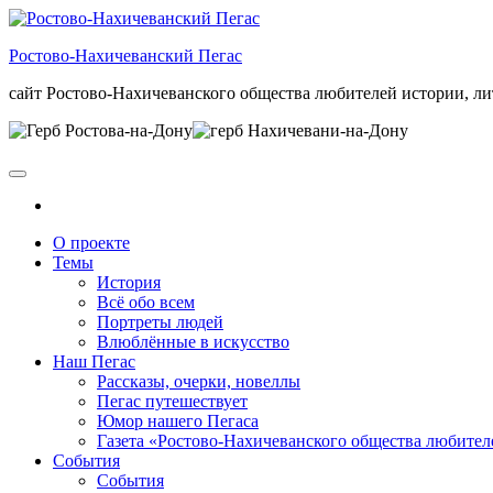
Skip
to
Ростово-Нахичеванский Пегас
the
content
сайт Ростово-Нахичеванского общества любителей истории, ли
О проекте
Темы
История
Всё обо всем
Портреты людей
Влюблённые в искусство
Наш Пегас
Рассказы, очерки, новеллы
Пегас путешествует
Юмор нашего Пегаса
Газета «Ростово-Нахичеванского общества любител
События
События