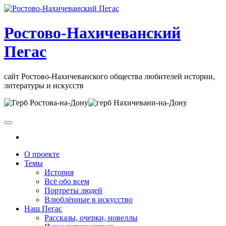
Skip
to
the
Ростово-Нахичеванский
content
Пегас
сайт Ростово-Нахичеванского общества любителей истории,
литературы и искусств
О проекте
Темы
История
Всё обо всем
Портреты людей
Влюблённые в искусство
Наш Пегас
Рассказы, очерки, новеллы